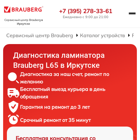
+7 (395) 278-33-61
Ежедневно с 9:00 до 21:00
Сервисный центр Brauberg
в
Иркутске
Сервисный центр Brauberg
Каталог устройств
Ре
Диагностика ламинатора
Brauberg L65 в Иркутске
Диагностика за наш счет, ремонт по
желанию
Бесплатный выезд курьера в день
обращения
Гарантия на ремонт до 3 лет
Срочный ремонт от 35 минут
Бесплатная консультация со