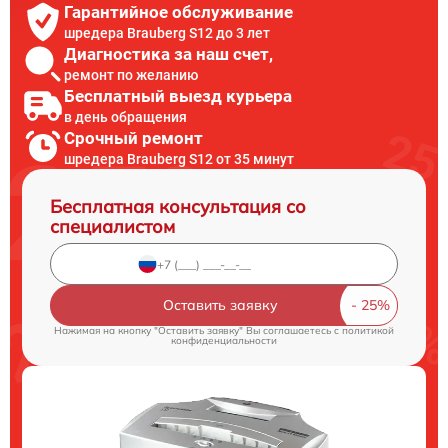
Гарантийное обслуживание
шредера Brauberg S12 до 3 лет
Диагностика за наш счет,
ремонт по желанию
Бесплатный выезд курьера
в день обращения
Срочный ремонт
шредера Brauberg S12 от 35 минут
Бесплатная консультация со
специалистом
Оставить заявку
Нажимая на кнопку "Оставить заявку" Вы соглашаетесь c
политикой
конфиденциальности