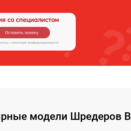
ия со специалистом
Оставить заявку
аетесь c
политикой конфиденциальности
рные модели Шредеров B