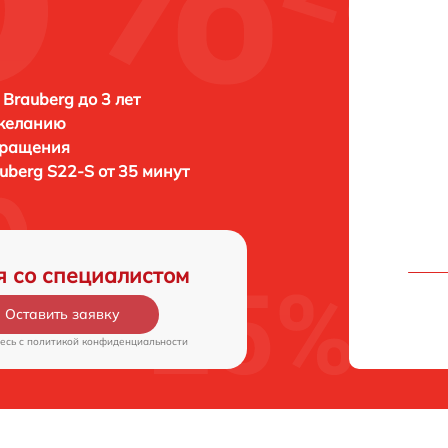
Brauberg до 3 лет
 желанию
бращения
uberg S22-S от 35 минут
я со специалистом
Оставить заявку
есь c
политикой конфиденциальности